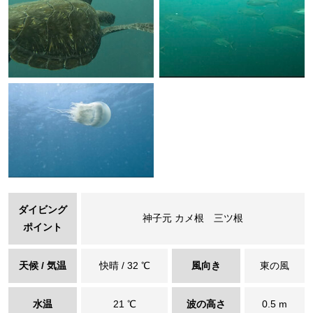
ダイビング
神子元 カメ根 三ツ根
ポイント
天候 / 気温
快晴 / 32 ℃
風向き
東の風
水温
21 ℃
波の高さ
0.5 m