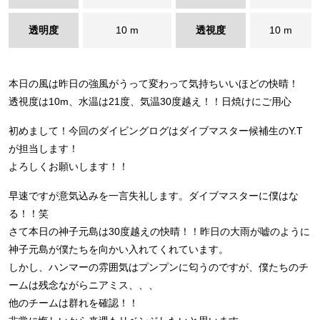
透明度
10 m
透視度
10 m
本日の風は昨日の強風がうって変わって気持ちいいほどの快晴！
透視度は10m、水温は21度、気温30度越え！！日焼けにご用心
初めまして！今回のダイビングログはダイブマスター候補生のY.T
が担当します！
よろしくお願いします！！
早速ですが意気込みを一言失礼します。ダイブマスターに僕はな
る！！笑
さて本日の神子元島は30度越えの快晴！！昨日の大雨が嘘のように
神子元島が僕たちを向かい入れてくれています。
しかし、ハンマーの雰囲気はプンプンに匂うのですが、僕たちのチ
ームは残念ながらニアミス、、、
他のチームは群れを確認！！