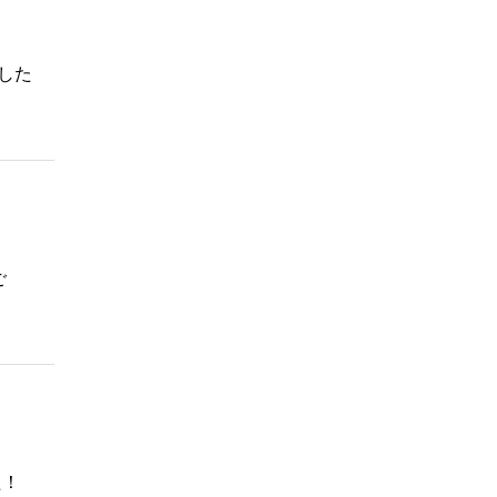
した
ご
た！