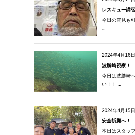
レスキュー講
今日の雲見も引
...
2024年4月16
波勝崎視察！
今日は波勝崎へ
い！！ ...
2024年4月15
安全祈願へ！
本日はスタッ