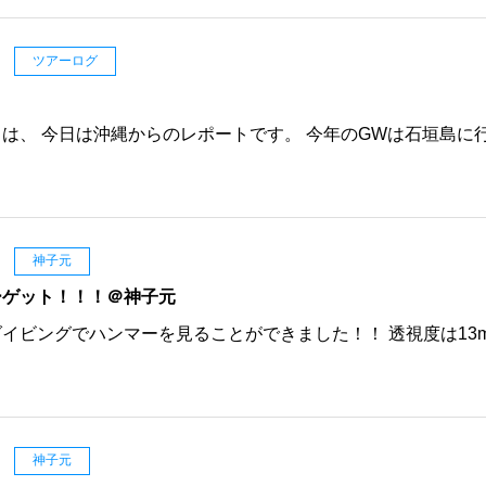
日
ツアーログ
は、 今日は沖縄からのレポートです。 今年のGWは石垣島に
日
神子元
ーゲット！！！＠神子元
イビングでハンマーを見ることができました！！ 透視度は13
日
神子元