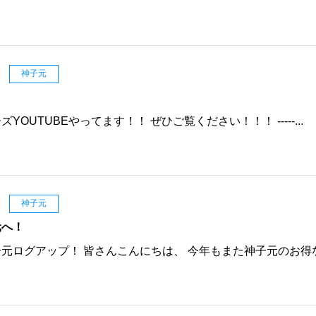
日
神子元
！
YOUTUBEやってます！！ ぜひご覧ください！！！ -----...
日
神子元
元へ！
元ログアップ！ 皆さんこんにちは、 今年もまた神子元のお得