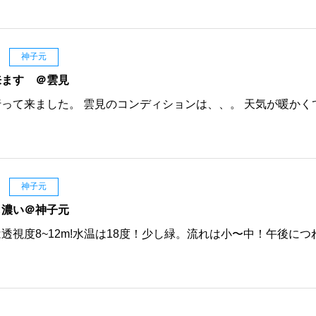
日
神子元
来ます ＠雲見
って来ました。 雲見のコンディションは、、。 天気が暖かく
日
神子元
も濃い＠神子元
透視度8~12m!水温は18度！少し緑。流れは小〜中！午後につ
日