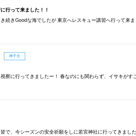
習に行って来ました！！
き続きGoodな海でしたが 東京へレスキュー講習へ行って来ま
日
神子元
視察に行ってきましたー！ 春なのにも関わらず、イサキがす
日
フ皆で、今シーズンの安全祈願をしに若宮神社に行ってきまし