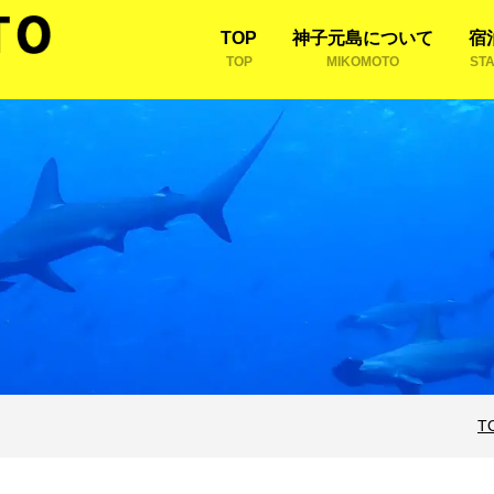
TOP
神子元島について
宿
TOP
MIKOMOTO
ST
T