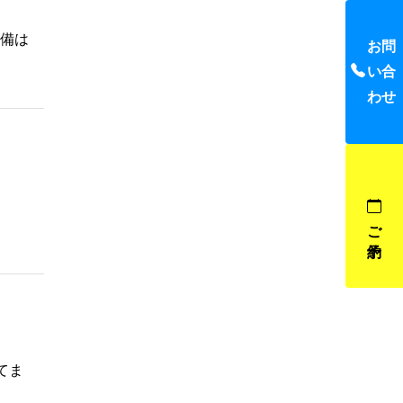
準備は
お問
い合
わせ
ご予約
てま