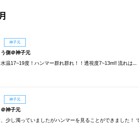
月
日
神子元
こう側＠神子元
温17~19度！ハンマー群れ群れ！！透視度7~13m!! 流れは...
日
神子元
！＠神子元
、少し濁っていましたがハンマーを見ることができました！ 