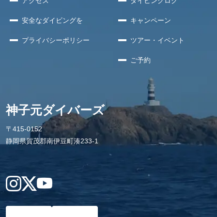
アクセス
ダイビングログ
安全な
ダイビングを
キャンペーン
プライバシー
ポリシー
ツアー・イベント
ご予約
神子元ダイバーズ
〒415-0152
静岡県賀茂郡南伊豆町湊233-1
Instagram
X
YouTube