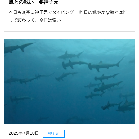
風との戦い ＠神子元
本日も無事に神子元でダイビング！ 昨日の穏やかな海とは打
って変わって、今日は強い...
2025年7月10日
神子元