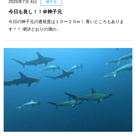
2025年7月 4日
神子元
今日も良し！！＠神子元
今日の神子元の透視度は１０〜２０m！ 青いところもありま
す＾＾ 潮汐どおりの潮の...