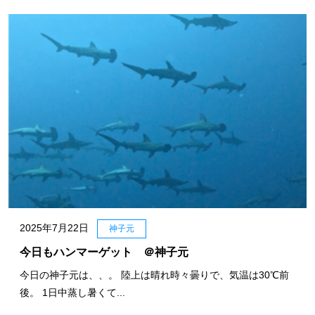
2025年7月22日
神子元
今日もハンマーゲット ＠神子元
今日の神子元は、、。 陸上は晴れ時々曇りで、気温は30℃前
後。 1日中蒸し暑くて...