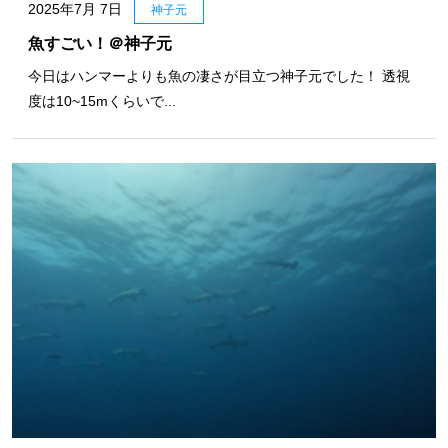
2025年7月 7日
神子元
魚すごい！＠神子元
今日はハンマーよりも魚の凄さが目立つ神子元でした！ 透視
度は10~15mくらいで...