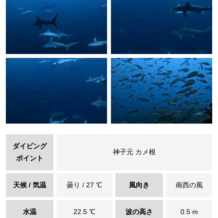
ダイビング
神子元 カメ根
ポイント
天候 / 気温
曇り / 27 ℃
風向き
南西の風
水温
22.5 ℃
波の高さ
0.5 m