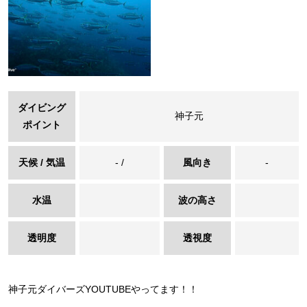
ダイビング
神子元
ポイント
天候 / 気温
- /
風向き
-
水温
波の高さ
透明度
透視度
神子元ダイバーズYOUTUBEやってます！！