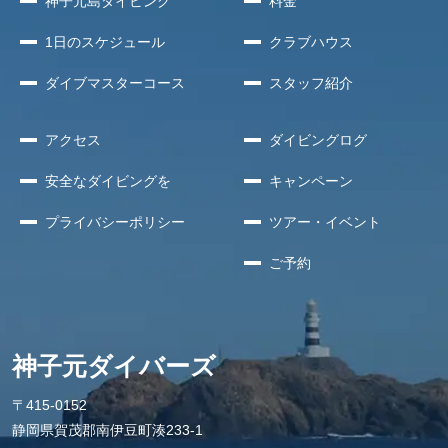
神子元島
ダイビング
料金
1日のスケジュール
クラブハウス
ダイブマスターコース
スタッフ紹介
アクセス
ダイビングログ
安全な
ダイビングを
キャンペーン
プライバシー
ポリシー
ツアー・イベント
ご予約
神子元ダイバーズ
〒415-0152
静岡県賀茂郡南伊豆町湊233-1