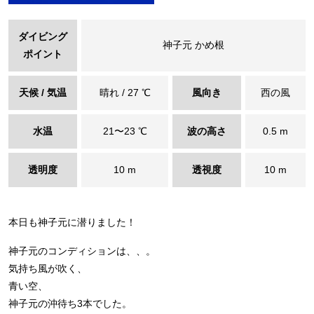
ダイビング
神子元 かめ根
ポイント
天候 / 気温
晴れ / 27 ℃
風向き
西の風
水温
21〜23 ℃
波の高さ
0.5 m
透明度
10 m
透視度
10 m
本日も神子元に潜りました！
神子元のコンディションは、、。
気持ち風が吹く、
青い空、
神子元の沖待ち3本でした。