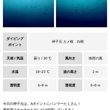
ダイビング
神子元 カメ根 白根
ポイント
天候 / 気温
曇り / 30 ℃
風向き
南西の風
水温
18~23 ℃
波の高さ
2 m
透明度
6~8 m
透視度
6~8 m
今日の神子元は、Aポイントにハンマーたくさん！
透視度は６〜８mと少しだけ回復しています！