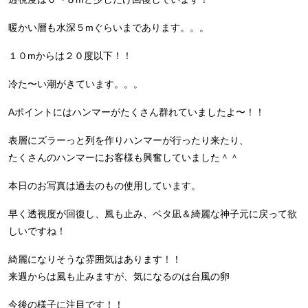
暖かい層も水深５mぐらいまであります。。。
１０mからは２０度以下！！
冷た〜い潮がきています。。。
Aポイントにはハンマーがたくさん群れていましたよ〜！！
表層にズラーっと列を作りハンマーが行ったり来たり、
たくさんのハンマーにお客様も興奮していました＾＾
本日のお写真は過去のもの使用しています。
早く透視度が回復し、風も止み、ベタ凪＆綺麗な神子元に戻って欲
しいですね！
綺麗になりそうな雰囲気はあります！！
来週からは風も止みますが、気になるのは台風の卵
今後の様子に注目です！！