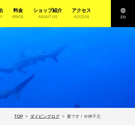
泊
料金
ショップ紹介
アクセス
AY
PRICE
ABOUT US
ACCESS
EN
TOP
ダイビングログ
夏です！＠神子元