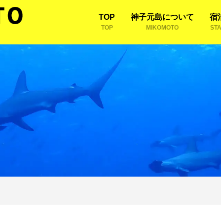
TOP
神子元島について
宿
TOP
MIKOMOTO
ST