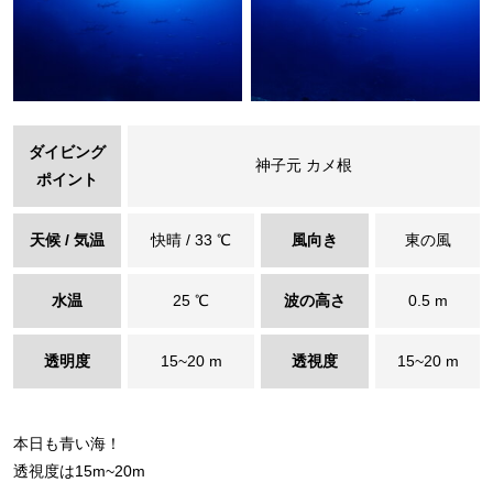
ダイビング
神子元 カメ根
ポイント
天候 / 気温
快晴 / 33 ℃
風向き
東の風
水温
25 ℃
波の高さ
0.5 m
透明度
15~20 m
透視度
15~20 m
本日も青い海！
透視度は15m~20m