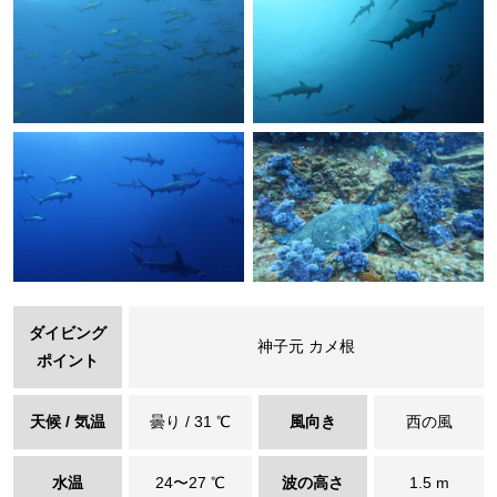
ダイビング
神子元 カメ根
ポイント
天候 / 気温
曇り / 31 ℃
風向き
西の風
水温
24〜27 ℃
波の高さ
1.5 m