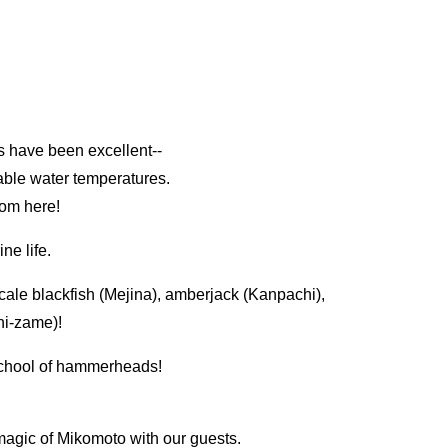
s have been excellent--
table water temperatures.
from here!
ne life.
cale blackfish (Mejina), amberjack (Kanpachi),
i-zame)!
school of hammerheads!
 magic of Mikomoto with our guests.