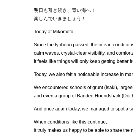
明日も引き続き、青い海へ！
楽しんでいきましょう！
Today at Mikomoto...
Since the typhoon passed, the ocean condition
calm waves, crystal-clear visibility, and comfor
It feels like things will only keep getting better 
Today, we also felt a noticeable increase in mari
We encountered schools of grunt (Isaki), larges
and even a group of Banded Houndshark (Doch
And once again today, we managed to spot a 
When conditions like this continue,
it truly makes us happy to be able to share the