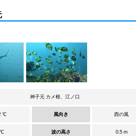
元
神子元 カメ根、江ノ口
2 ℃
風向き
西の風
 ℃
波の高さ
0.5 m