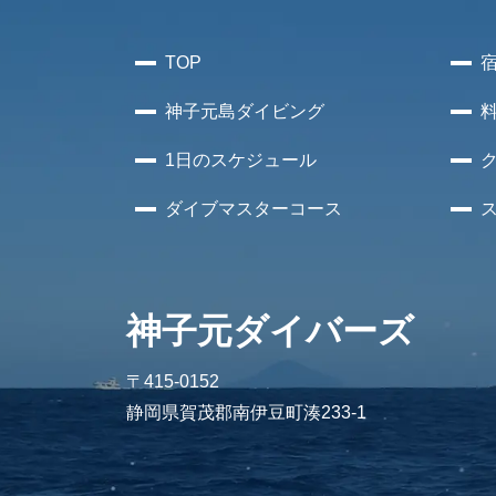
TOP
神子元島
ダイビング
1日のスケジュール
ダイブマスターコース
神子元ダイバーズ
〒415-0152
静岡県賀茂郡南伊豆町湊233-1