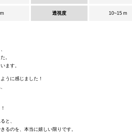
 m
透視度
10~15 m
く、
した。
ています。
たように感じました！
れ、
。
ト！
れると、
できるのを、本当に嬉しい限りです。