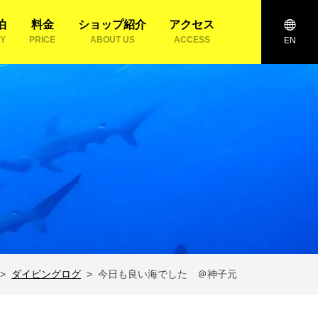
泊
料金
ショップ紹介
アクセス
AY
PRICE
ABOUT US
ACCESS
EN
ダイビングログ
今日も良い海でした ＠神子元