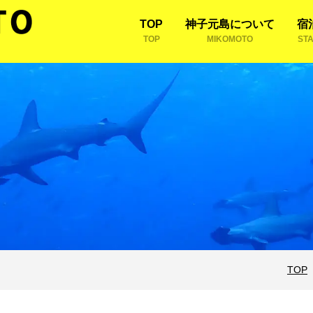
TOP
神子元島について
宿
TOP
MIKOMOTO
ST
TOP