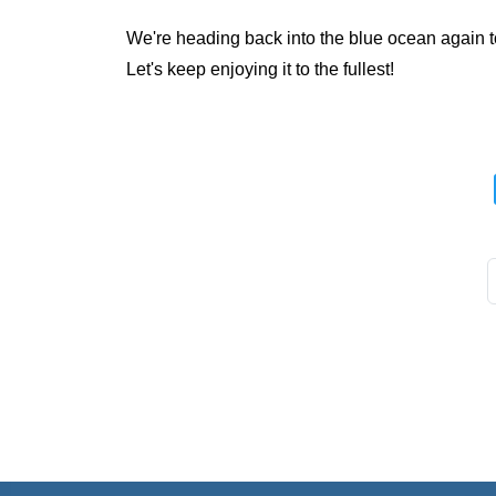
We're heading back into the blue ocean again 
Let's keep enjoying it to the fullest!