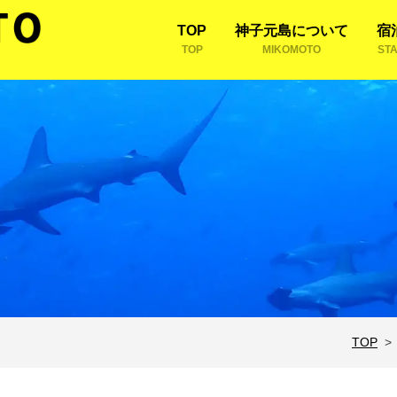
TOP
神子元島について
宿
TOP
MIKOMOTO
ST
TOP