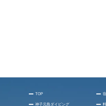
TOP
神子元島
ダイビング